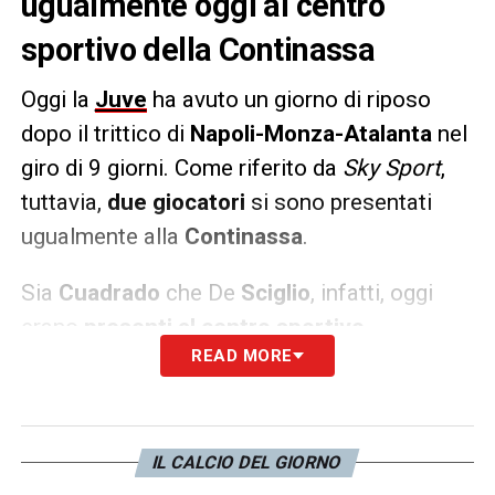
ugualmente oggi al centro
sportivo della Continassa
Oggi la
Juve
ha avuto un giorno di riposo
dopo il trittico di
Napoli-Monza-Atalanta
nel
giro di 9 giorni. Come riferito da
Sky Sport
,
tuttavia,
due giocatori
si sono presentati
ugualmente alla
Continassa
.
Sia
Cuadrado
che De
Sciglio
, infatti, oggi
erano
presenti al centro sportivo
READ MORE
bianconero
. Il primo è appena tornato
dall’infortunio, il secondo deve ancora
recuperare.
IL CALCIO DEL GIORNO