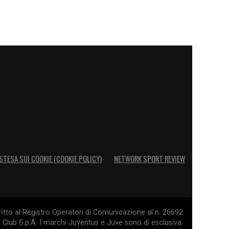
STESA SUI COOKIE (COOKIE POLICY)
NETWORK SPORT REVIEW
itto al Registro Operatori di Comunicazione al n. 26692
l Club S.p.A. I marchi Juventus e Juve sono di esclusiva