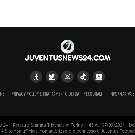
ONE
PRIVACY POLICY E TRATTAMENTO DEI DATI PERSONALI
INFORMATIVA E
24 – Registro Stampa Tribunale di Torino n. 45 del 07/09/2021 - Iscr
014 Sito non ufficiale, non autorizzato o connesso a Juventus Footbal