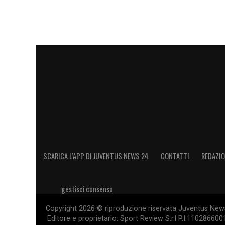
SCARICA L’APP DI JUVENTUS NEWS 24
CONTATTI
REDAZI
gestisci consenso
Copyright 2026 © riproduzione riservata Juventus News 
Editore e proprietario: Sport Review S.r.l P.I.11028660