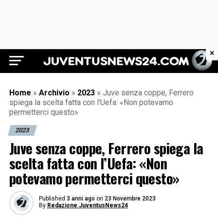
×
Juventus News 24
Home
»
Archivio
»
2023
»
Juve senza coppe, Ferrero
spiega la scelta fatta con l’Uefa: «Non potevamo
permetterci questo»
2023
Juve senza coppe, Ferrero spiega la
scelta fatta con l’Uefa: «Non
potevamo permetterci questo»
Published
3 anni ago
on
23 Novembre 2023
By
Redazione JuventusNews24