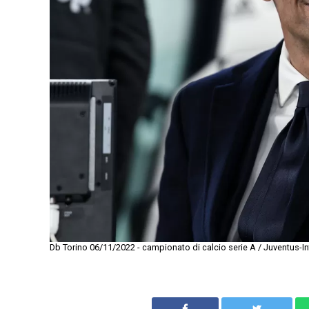
Db Torino 06/11/2022 - campionato di calcio serie A / Juventus-Int