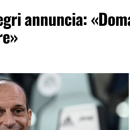
egri annuncia: «Doma
re»