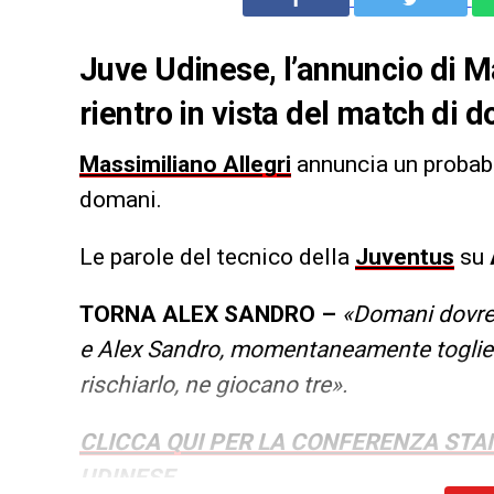
Juve Udinese, l’annuncio di M
rientro in vista del match di 
Massimiliano Allegri
annuncia un probabil
domani.
Le parole del tecnico della
Juventus
su
TORNA ALEX SANDRO –
«Domani dovrebb
e Alex Sandro, momentaneamente toglien
rischiarlo, ne giocano tre».
CLICCA QUI PER LA CONFERENZA STA
UDINESE