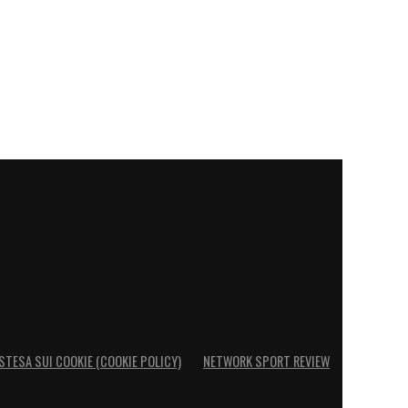
STESA SUI COOKIE (COOKIE POLICY)
NETWORK SPORT REVIEW