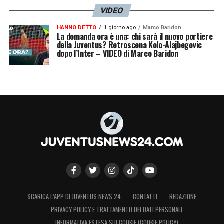
VIDEO
HANNO DETTO
1 giorno ago
Marco Baridon
La domanda ora è una: chi sarà il nuovo portiere
della Juventus? Retroscena Kolo-Alajbegovic
dopo l’Inter – VIDEO di Marco Baridon
SCARICA L’APP DI JUVENTUS NEWS 24
CONTATTI
REDAZIONE
PRIVACY POLICY E TRATTAMENTO DEI DATI PERSONALI
INFORMATIVA ESTESA SUI COOKIE (COOKIE POLICY)