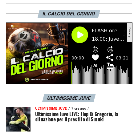
molto importante in vista della qualificazione
alla prossima
Champions League
.
IL CALCIO DEL GIORNO
LA PLAYLIST DELLE NOSTRE TOP NEWS
ULTIMISSIME JUVE
ULTIMISSIME JUVE
7 ore ago
Ultimissime Juve LIVE: flop Di Gregorio, la
situazione per il prestito di Suzuki