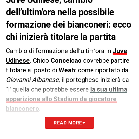
dell’ultim’ora nella possibile
formazione dei bianconeri: ecco
chi inizierà titolare la partita
Cambio di formazione dell’ultim’ora in
Juve
Udinese
. Chico
Conceicao
dovrebbe partire
titolare al posto di
Weah
: come riportato da
Giovanni Albanese
, il portoghese inizierà dal
1′ quella che potrebbe essere
la sua ultima
apparizione allo Stadium da giocatore
bianconero
.
READ MORE
Da capire con che modulo giocherà la Juve
di Tudor
in questa partita che sarà davvero