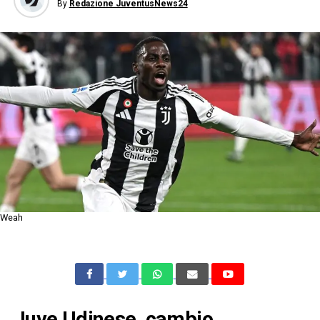
By
Redazione JuventusNews24
Weah
Juve Udinese, cambio