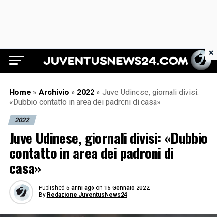
×
Juventus News 24
Home
»
Archivio
»
2022
»
Juve Udinese, giornali divisi:
«Dubbio contatto in area dei padroni di casa»
2022
Juve Udinese, giornali divisi: «Dubbio
contatto in area dei padroni di
casa»
Published
5 anni ago
on
16 Gennaio 2022
By
Redazione JuventusNews24