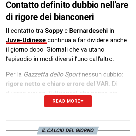
Contatto definito dubbio nell’are
di rigore dei bianconeri
Il contatto tra
Soppy
e
Bernardeschi
in
Juve-Udinese
continua a far dividere anche
il giorno dopo. Giornali che valutano
l’episodio in modi diversi l’uno dall’altro.
Per la
Gazzetta dello Sport
nessun dubbio:
rigore netto e chiaro errore del VAR
. Di
diverso avviso
Tuttosport
, che pensa sia
READ MORE
stato
giusto lasciar correre
, mentre il
Corriere dello Sport
si divide a metà:
contatto dubbio, la massima punizione
poteva esserci come poteva non esserci.
IL CALCIO DEL GIORNO