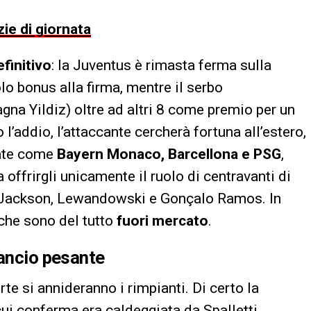
zie di giornata
efinitivo
: la Juventus è rimasta ferma sulla
lo bonus alla firma, mentre il serbo
gna Yildiz) oltre ad altri 8 come premio per un
’addio, l’attaccante cercherà fortuna all’estero,
zate come
Bayern Monaco, Barcellona e PSG
,
ffrirgli unicamente il ruolo di centravanti di
 di Jackson, Lewandowski e Gonçalo Ramos. In
iche sono del tutto
fuori mercato
.
lancio pesante
rte si annideranno i rimpianti. Di certo la
ui conferma era caldeggiata da Spalletti,