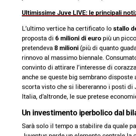
Ultimissime Juve LIVE: le principali noti
L’ultimo vertice ha certificato lo
stallo d
proposta di
6 milioni di euro
più un picco
pretendeva
8 milioni
(più di quanto guada
rinnovo al massimo biennale. Consumato l
convinto di attirare l’interesse di coraz
anche se queste big sembrano disposte a o
scorta visto che si libereranno i posti
Italia, d’altronde, le sue pretese econom
Un investimento iperbolico dal bi
Sarà solo il tempo a stabilire da quale pa
Juventus perde un elemento centrale la c