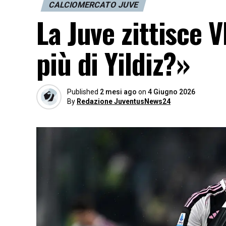
CALCIOMERCATO JUVE
La Juve zittisce V
più di Yildiz?»
Published
2 mesi ago
on
4 Giugno 2026
By
Redazione JuventusNews24