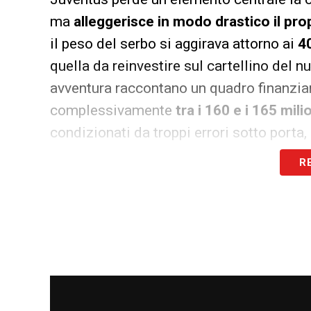
ma
alleggerisce in modo drastico il pro
il peso del serbo si aggirava attorno ai
40
quella da reinvestire sul cartellino del 
avventura raccontano un quadro finanziari
complessivamente
tra i 160 e i 165 mili
condizionati da troppi errori sotto porta, 
tecnici.
R
Le grandi manovre per l’attacco di
Escluse, secondo il quotidiano, le opzio
il giovane
Gonzalo Garcia
del Real Madr
Muani
, il cui arrivo sarebbe però compl
titolare.
Spalletti
ha accettato la rottura 