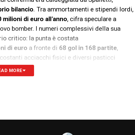
prio bilancio
. Tra ammortamenti e stipendi lordi,
 milioni di euro all’anno
, cifra speculare a
nuovo bomber. I numeri complessivi della sua
o critico: la punta è costata
oni di euro
a fronte di
68 gol in 168 partite
,
costanti acciacchi fisici e diversi pasticci
EAD MORE
 Spalletti
ni Lewandowski e Mateta, la dirigenza valuta ora
id e
Gonçalo Ramos
. Resta viva la pista
Kolo
ementare a quello della prima punta
con filosofia, imputando la fine della storia