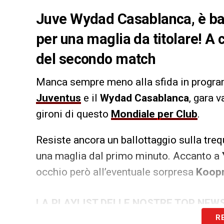
Juve Wydad Casablanca, è ball
per una maglia da titolare! A 
del secondo match
Manca sempre meno alla sfida in programm
Juventus
e il
Wydad Casablanca
, gara 
gironi di questo
Mondiale per Club
.
Resiste ancora un ballottaggio sulla treq
una maglia dal primo minuto. Accanto a
occhio però all’eventuale sorpresa
Koop
LA PLAYLIST DELLE NOSTRE TOP NEW
R