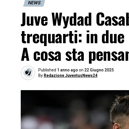
NEWS
Juve Wydad Casabl
trequarti: in due
A cosa sta pensa
Published
1 anno ago
on
22 Giugno 2025
By
Redazione JuventusNews24