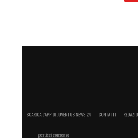
SCARICA L’APP DI JUVENTUS NEWS 24
CONTATTI
REDAZI
gestisci consenso