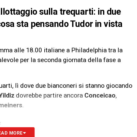
ottaggio sulla trequarti: in due
cosa sta pensando Tudor in vista
a alle 18.00 italiane a Philadelphia tra la
valevole per la seconda giornata della fase a
uarti, lì dove due bianconeri si stanno giocando
Yildiz
dovrebbe partire ancora
Conceicao
,
meiners
.
S
EAD MORE