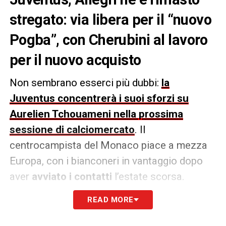
stregato: via libera per il “nuovo
Pogba”, con Cherubini al lavoro
per il nuovo acquisto
Non sembrano esserci più dubbi:
la
Juventus concentrerà i suoi sforzi su
Aurelien Tchouameni nella prossima
sessione di calciomercato
. Il
centrocampista del Monaco piace a mezza
Europa, con i bianconeri in vantaggio dopo
aver
avviato i contatti
l’estate scorsa.
READ MORE
Lo stesso
Massimiliano Allegri
è rimasto
piacevolmente sorpreso dal classe 2000,