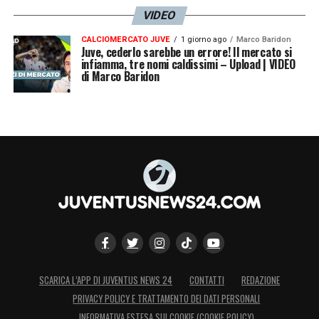
VIDEO
CALCIOMERCATO JUVE
1 giorno ago
Marco Baridon
Juve, cederlo sarebbe un errore! Il mercato si
infiamma, tre nomi caldissimi – Upload | VIDEO
di Marco Baridon
SCARICA L’APP DI JUVENTUS NEWS 24
CONTATTI
REDAZIONE
PRIVACY POLICY E TRATTAMENTO DEI DATI PERSONALI
INFORMATIVA ESTESA SUI COOKIE (COOKIE POLICY)