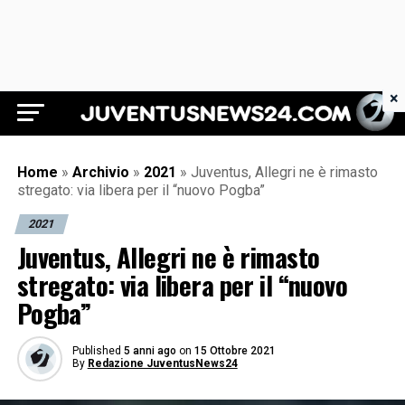
×
Juventus News 24
Home
»
Archivio
»
2021
»
Juventus, Allegri ne è rimasto
stregato: via libera per il “nuovo Pogba”
2021
Juventus, Allegri ne è rimasto
stregato: via libera per il “nuovo
Pogba”
Published
5 anni ago
on
15 Ottobre 2021
By
Redazione JuventusNews24