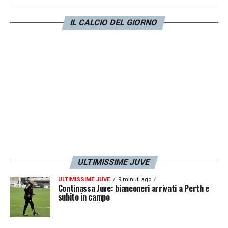
che si augura possa ripercorrere a Torino il
medesimo percorso di crescita di Paul
IL CALCIO DEL GIORNO
Pogba, suo connazionale
.
LA PLAYLIST DELLE NOSTRE TOP NEWS
ULTIMISSIME JUVE
ULTIMISSIME JUVE
9 minuti ago
Continassa Juve: bianconeri arrivati a Perth e
subito in campo