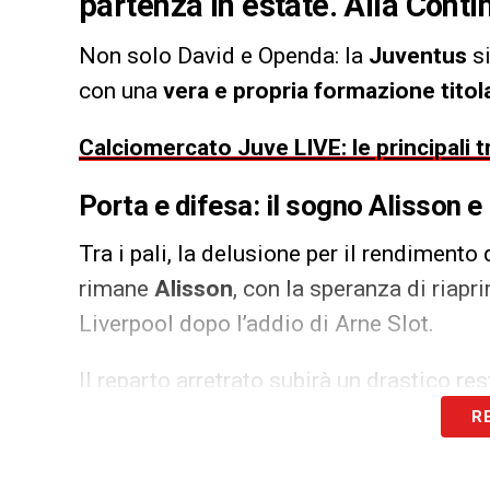
partenza in estate. Alla Conti
Non solo David e Openda: la
Juventus
si
con una
vera e propria formazione titol
Calciomercato Juve LIVE: le principali t
Porta e difesa: il sogno Alisson e i
Tra i pali, la delusione per il rendimento 
rimane
Alisson
, con la speranza di riapr
Liverpool dopo l’addio di Arne Slot.
Il reparto arretrato subirà un drastico res
R
Gleison Bremer:
rischia di essere il sacrifica
qualificazione in Champions.