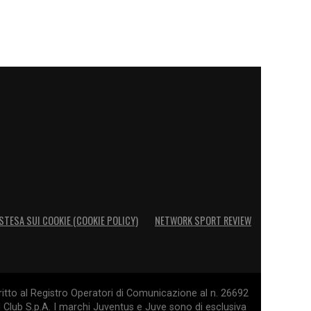
STESA SUI COOKIE (COOKIE POLICY)
NETWORK SPORT REVIEW
itto al Registro Operatori di Comunicazione al n. 26692
l Club S.p.A. I marchi Juventus e Juve sono di esclusiva