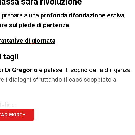
nassa sarà rivoluzione
 prepara a una
profonda rifondazione estiva
,
are sul piede di partenza
.
rattative di giornata
 tagli
di
Di Gregorio
è palese. Il sogno della dirigenza
ire i dialoghi sfruttando il caos scoppiato a
tyling:
EAD MORE
to d’oro per questioni di bilancio, complice la mancata