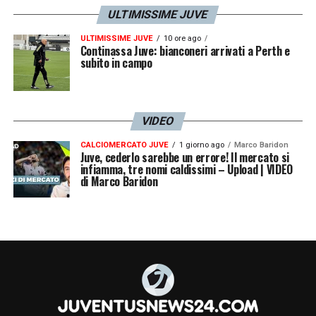
ULTIMISSIME JUVE
netto senza sottrarre risorse al budget
sportivo. Il ricorso al finanziamento esterno
ULTIMISSIME JUVE
10 ore ago
Continassa Juve: bianconeri arrivati a Perth e
subito in campo
per l’acquisto del
J Hotel
garantisce infatti
che la potenza di fuoco del club sul mercato
dei calciatori resti invariata, assicurando
VIDEO
competitività immediata e sostenibilità a
CALCIOMERCATO JUVE
1 giorno ago
Marco Baridon
lungo termine.
Juve, cederlo sarebbe un errore! Il mercato si
infiamma, tre nomi caldissimi – Upload | VIDEO
di Marco Baridon
Il J Hotel smette dunque di essere un
immobile in affitto per diventare un
pilastro fondamentale della redditività
bianconera
, capace di generare valore da
reinvestire nel cuore pulsante della società:
la squadra di calcio.