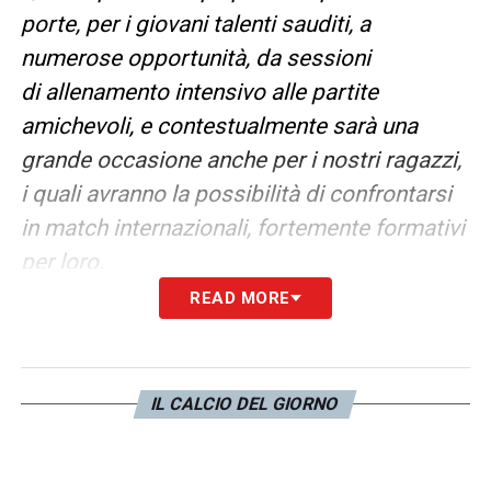
porte, per i giovani talenti sauditi, a
numerose opportunità, da sessioni
di allenamento intensivo alle partite
amichevoli, e contestualmente sarà una
grande occasione anche per i nostri ragazzi,
i quali avranno la possibilità di confrontarsi
in match internazionali, fortemente formativi
per loro.
READ MORE
COSA COMPRENDE LA
PARTNERSHIP
La partnership prevede anche
IL CALCIO DEL GIORNO
numerose collaborazioni: ad esempio,
programmi di formazione per il personale