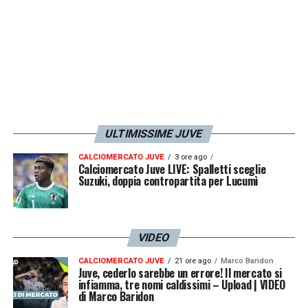
tecnico e amministrativo, supporto agli staff
tecnici e medici, e l’accesso alle strutture
della Juventus, o la presenza di osservatori e
allenatori della Juventus alle partite e alle
sessioni di allenamento del Programma
Future Falcons.
ULTIMISSIME JUVE
I COMMENTI
CALCIOMERCATO JUVE
3 ore ago
Calciomercato Juve LIVE: Spalletti sceglie
Suzuki, doppia contropartita per Lucumì
Queste le parole di Gianluca Pessotto,
Football Teams Staff Coordination Manager
di Juventus: «L’obiettivo di questa
VIDEO
collaborazione è lo sviluppo dei ragazzi;
CALCIOMERCATO JUVE
21 ore ago
Marco Baridon
penso che Future Falcons sia un grande
Juve, cederlo sarebbe un errore! Il mercato si
infiamma, tre nomi caldissimi – Upload | VIDEO
progetto, che mette al centro i migliori
di Marco Baridon