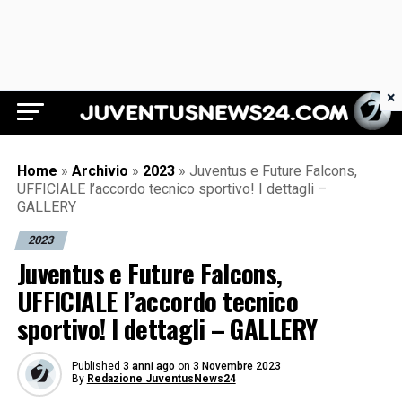
×
Juventus News 24
Home
»
Archivio
»
2023
»
Juventus e Future Falcons,
UFFICIALE l’accordo tecnico sportivo! I dettagli –
GALLERY
2023
Juventus e Future Falcons,
UFFICIALE l’accordo tecnico
sportivo! I dettagli – GALLERY
Published
3 anni ago
on
3 Novembre 2023
By
Redazione JuventusNews24