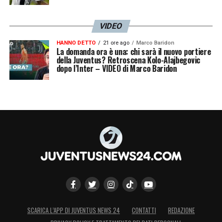
VIDEO
HANNO DETTO
21 ore ago
Marco Baridon
La domanda ora è una: chi sarà il nuovo portiere
della Juventus? Retroscena Kolo-Alajbegovic
dopo l’Inter – VIDEO di Marco Baridon
SCARICA L’APP DI JUVENTUS NEWS 24
CONTATTI
REDAZIONE