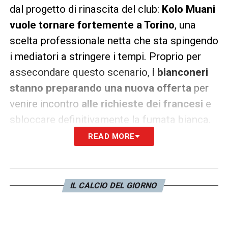
dal progetto di rinascita del club:
Kolo Muani
vuole tornare fortemente a Torino
, una
scelta professionale netta che sta spingendo
i mediatori a stringere i tempi. Proprio per
assecondare questo scenario,
i bianconeri
stanno preparando una nuova offerta
per
venire incontro
alle richieste dei francesi
e
sbloccare definitivamente la fumata bianca.
READ MORE
La rivoluzione di Spalletti: due nuovi
innesti per l’attacco bianconero
L’assalto all’attaccante ex Eintracht
IL CALCIO DEL GIORNO
Francoforte non rappresenta però una
mossa isolata, bensì il primo tassello di un