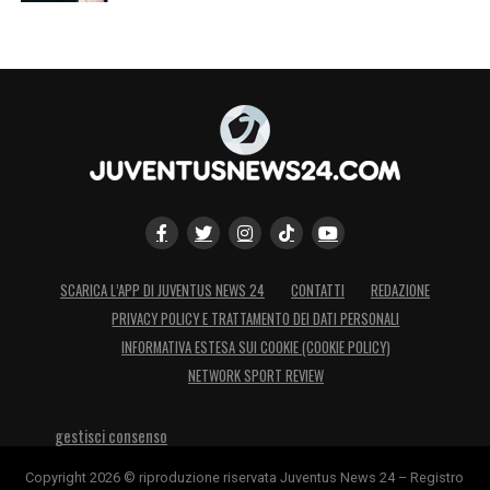
coprire la prima casella d’élite nel ruolo di
centravanti, lasciando poi la dirigenza libera
di concentrarsi su un secondo colpo di
spessore per completare un reparto
offensivo che si preannuncia di primissimo
livello per la
Serie A
LA PLAYLIST DELLE NOSTRE TOP NEWS
SCARICA L’APP DI JUVENTUS NEWS 24
CONTATTI
REDAZIONE
PRIVACY POLICY E TRATTAMENTO DEI DATI PERSONALI
INFORMATIVA ESTESA SUI COOKIE (COOKIE POLICY)
NETWORK SPORT REVIEW
gestisci consenso
Copyright 2026 © riproduzione riservata Juventus News 24 – Registro