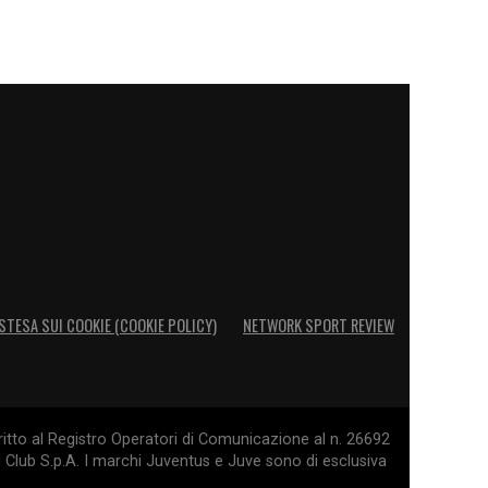
STESA SUI COOKIE (COOKIE POLICY)
NETWORK SPORT REVIEW
itto al Registro Operatori di Comunicazione al n. 26692
l Club S.p.A. I marchi Juventus e Juve sono di esclusiva