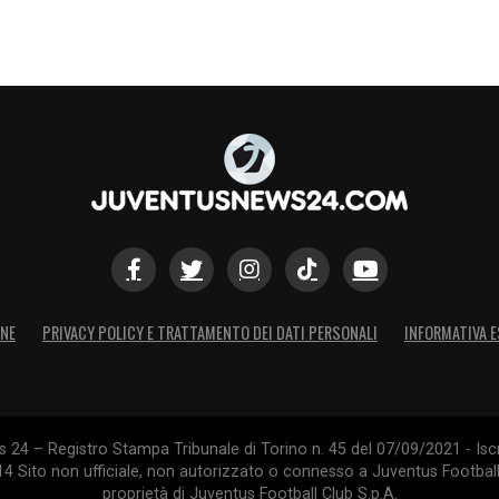
ONE
PRIVACY POLICY E TRATTAMENTO DEI DATI PERSONALI
INFORMATIVA E
24 – Registro Stampa Tribunale di Torino n. 45 del 07/09/2021 - Iscr
014 Sito non ufficiale, non autorizzato o connesso a Juventus Footbal
proprietà di Juventus Football Club S.p.A.