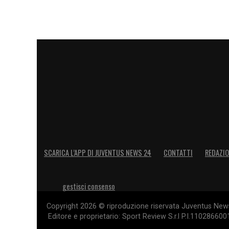
SCARICA L’APP DI JUVENTUS NEWS 24
CONTATTI
REDAZI
gestisci consenso
Copyright 2026 © riproduzione riservata Juventus News 
Editore e proprietario: Sport Review S.r.l P.I.11028660