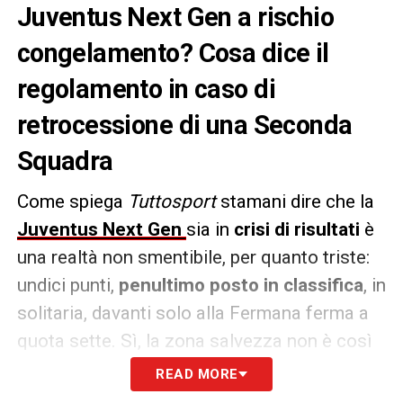
Juventus Next Gen a rischio
congelamento? Cosa dice il
regolamento in caso di
retrocessione di una Seconda
Squadra
Come spiega
Tuttosport
stamani dire che la
Juventus Next Gen
sia in
crisi di risultati
è
una realtà non smentibile, per quanto triste:
undici punti,
penultimo posto in classifica
, in
solitaria, davanti solo alla Fermana ferma a
quota sette. Sì, la zona salvezza non è così
lontana, però le perplessità stavolta sono
READ MORE
anche tecniche: ogni anno la squadra si deve