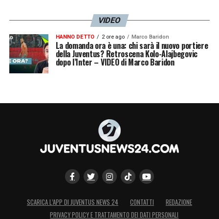
e potrà chiedere di essere ammessa in C
VIDEO
soltanto in caso di vacanza di organico nel
HANNO DETTO
2 ore ago
Marco Baridon
medesimo campionato, secondo le
La domanda ora è una: chi sarà il nuovo portiere
della Juventus? Retroscena Kolo-Alajbegovic
procedure che verranno all’uopo fissate
»,
dopo l’Inter – VIDEO di Marco Baridon
scrive la Figc:
ipotesi, quella della caduta in
D, alla quale dalle parti di Vinovo non
vogliono nemmeno pensare
.
LA PLAYLIST DELLE NOSTRE TOP NEWS
SCARICA L’APP DI JUVENTUS NEWS 24
CONTATTI
REDAZIONE
PRIVACY POLICY E TRATTAMENTO DEI DATI PERSONALI