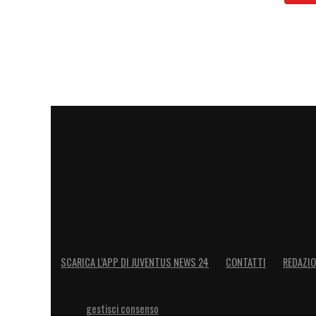
SCARICA L’APP DI JUVENTUS NEWS 24
CONTATTI
REDAZI
gestisci consenso