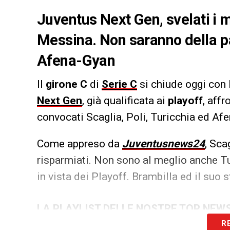
Juventus Next Gen, svelati i m
Messina. Non saranno della par
Afena-Gyan
Il
girone C
di
Serie C
si chiude oggi con 
Next Gen
, già qualificata ai
playoff
, affr
convocati Scaglia, Poli, Turicchia ed Afe
Come appreso da
Juventusnews24
, Sca
risparmiati. Non sono al meglio anche Tu
in vista dei Playoff. Brambilla ed il suo 
LA PLAYLIST DELLE NOSTRE TOP NEW
R