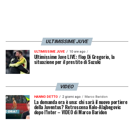
lavoro che la Juventus sta svolgendo in
questi anni con la sua
Next Gen
, vera e
propria fucina di talenti alcuni dei quali
trovano spazio in prima squadra o nei più
ULTIMISSIME JUVE
grandi club europei.
ULTIMISSIME JUVE
10 ore ago
Ultimissime Juve LIVE: flop Di Gregorio, la
situazione per il prestito di Suzuki
VIDEO
HANNO DETTO
2 giorni ago
Marco Baridon
La domanda ora è una: chi sarà il nuovo portiere
della Juventus? Retroscena Kolo-Alajbegovic
dopo l’Inter – VIDEO di Marco Baridon