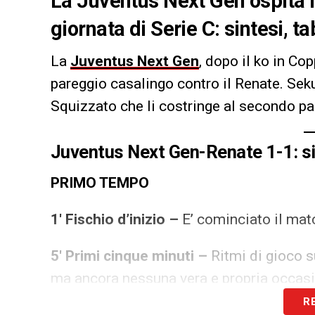
La Juventus Next Gen ospita i
giornata di Serie C: sintesi, ta
La
Juventus Next Gen
, dopo il ko in Cop
pareggio casalingo contro il Renate. Sekul
Squizzato che li costringe al secondo par
Juventus Next Gen-Renate 1-1: si
PRIMO TEMPO
1′ Fischio d’inizio –
E’ cominciato il mat
5′ Primi cinque minuti –
Ritmi di gioco s
ma ancora nessuna vera e propria occas
R