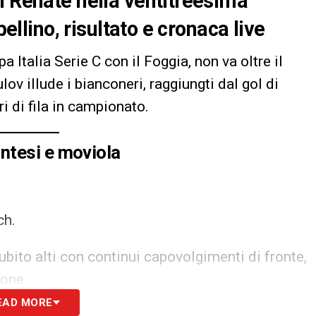
l Renate nella ventitreesima
bellino, risultato e cronaca live
pa Italia Serie C con il Foggia, non va oltre il
ov illude i bianconeri, raggiungti dal gol di
i di fila in campionato.
ntesi e moviola
ch.
ubito alti con continui capovolgimenti di fronte,
ione.
EAD MORE