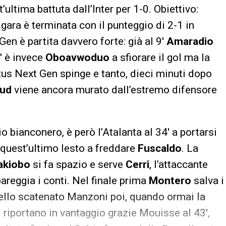
t’ultima battuta dall’Inter per 1-0. Obiettivo:
 gara è terminata con il punteggio di 2-1 in
en è partita davvero forte: già al 9′
Amaradio
9′ è invece
Oboavwoduo
a sfiorare il gol ma la
ntus Next Gen spinge e tanto, dieci minuti dopo
aud
viene ancora murato dall’estremo difensore
ianconero, è però l’Atalanta al 34′ a portarsi
quest’ultimo lesto a freddare
Fuscaldo
. La
akiobo
si fa spazio e serve
Cerri
, l’attaccante
areggia i conti. Nel finale prima
Montero
salva i
dello scatenato Manzoni poi, quando ormai la
i riportano in vantaggio grazie Mouisse al 43′,