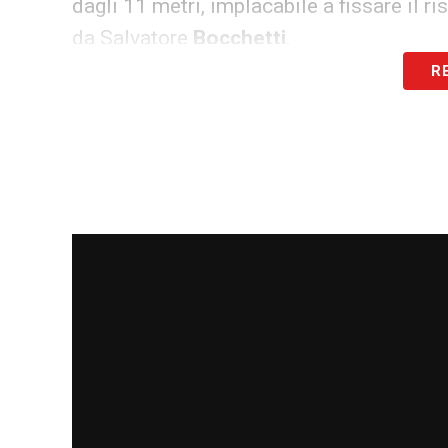
dagli 11 metri, implacabile a fissare il ri
da Salvatore
Bocchetti
.
R
Nonostante le due sconfitte in altrettant
nella seconda partita hanno esordito con
ragazzi protagonisti nell’ultima stagione 
arrivato il primo gettone, seppur non in ga
Montero
(2007),
Vallana
(2007) e
Grela
LA PLAYLIST DELLE NOSTRE TOP NEW