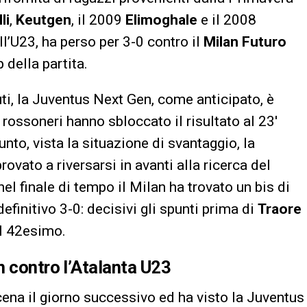
li
,
Keutgen
, il 2009
Elimoghale
e il 2008
ell’U23, ha perso per 3-0 contro il
Milan Futuro
p della partita.
uti, la Juventus Next Gen, come anticipato, è
 rossoneri hanno sbloccato il risultato al 23′
nto, vista la situazione di svantaggio, la
ovato a riversarsi in avanti alla ricerca del
l finale di tempo il Milan ha trovato un bis di
definitivo 3-0: decisivi gli spunti prima di
Traore
l 42esimo.
n contro l’Atalanta U23
cena il giorno successivo ed ha visto la Juventus