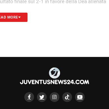
sultato finale sul 2-1 in favore della Dea allenata
EAD MORE
e partite e il conseguente quarto posto, anche
 la maglia della Juventus Next Gen diversi
in Primavera sotto la guida di Padoin. E’ infatti
ra ufficiale per altri 4 giocatori:
Borasio
(2008),
ud
(2007).
S