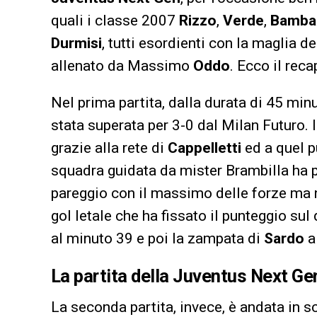
quali i classe 2007
Rizzo
,
Verde
,
Bambal
Durmisi
, tutti esordienti con la maglia d
allenato da Massimo
Oddo
. Ecco il reca
Nel prima partita, dalla durata di 45 min
stata superata per 3-0 dal Milan Futuro. I
grazie alla rete di
Cappelletti
ed a quel pu
squadra guidata da mister Brambilla ha pr
pareggio con il massimo delle forze ma ne
gol letale che ha fissato il punteggio sul 
al minuto 39 e poi la zampata di
Sardo
a
La partita della Juventus Next Ge
La seconda partita, invece, è andata in s