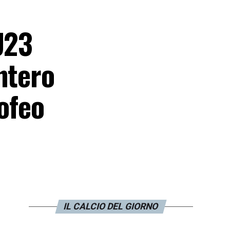
U23
ntero
rofeo
IL CALCIO DEL GIORNO