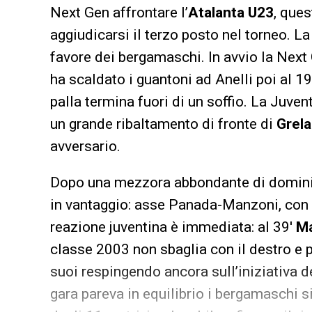
Next Gen affrontare l’
Atalanta U23
, ques
aggiudicarsi il terzo posto nel torneo. La
favore dei bergamaschi. In avvio la Next G
ha scaldato i guantoni ad Anelli poi al 1
palla termina fuori di un soffio. La Juve
un grande ribaltamento di fronte di
Grel
avversario.
Dopo una mezzora abbondante di dominio b
in vantaggio: asse Panada-Manzoni, con 
reazione juventina è immediata: al 39′
M
classe 2003 non sbaglia con il destro e p
suoi respingendo ancora sull’iniziativa 
gara pareva in equilibrio i bergamaschi s