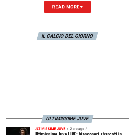
(@JuventusFCYouth)
September 14,
READ MORE
2023
L’ANNUNCIO UFFICIALE
–
Jacub Vinarcik
IL CALCIO DEL GIORNO
rinnova fino al 2026 in bianconeri. Ancora
insieme, Jacub!
Questo il comunicato del club.
IL COMUNICATO
–
Jakub Vinarcik rinnova
con la Juventus fino al 30 giugno 2026.
Ufficiale, quindi, il prolungamento
dell’estremo difensore slovacco classe
ULTIMISSIME JUVE
2005.
ULTIMISSIME JUVE
2 ore ago
Ultimissime Juve LIVE: bianconeri sbarcati in