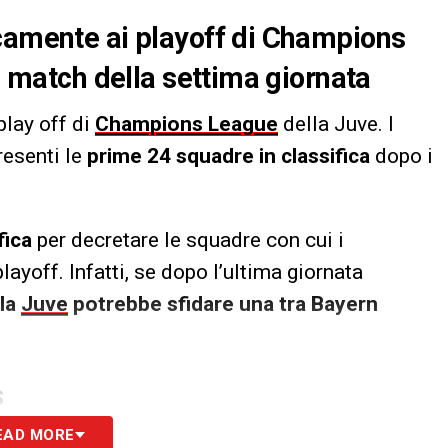
icamente ai playoff di Champions
 i match della settima giornata
play off di
Champions League
della Juve. I
resenti le
prime 24 squadre in classifica
dopo i
fica
per decretare le squadre con cui i
ayoff. Infatti, se dopo l’ultima giornata
la
Juve
potrebbe sfidare una tra Bayern
S
EAD MORE