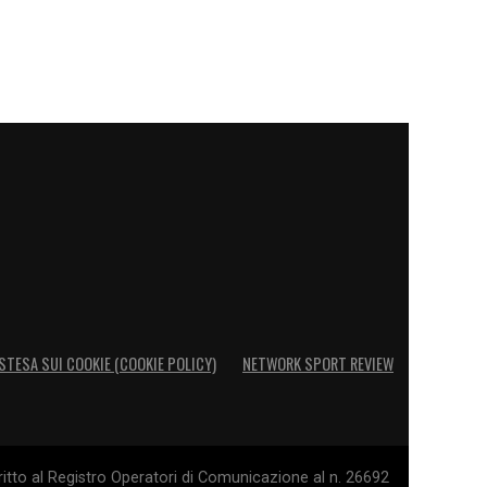
STESA SUI COOKIE (COOKIE POLICY)
NETWORK SPORT REVIEW
itto al Registro Operatori di Comunicazione al n. 26692