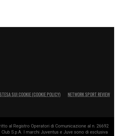
STESA SUI COOKIE (COOKIE POLICY)
NETWORK SPORT REVIEW
itto al Registro Operatori di Comunicazione al n. 26692
l Club S.p.A. I marchi Juventus e Juve sono di esclusiva