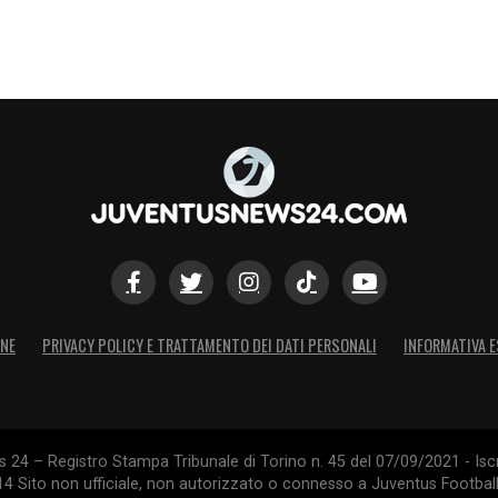
ONE
PRIVACY POLICY E TRATTAMENTO DEI DATI PERSONALI
INFORMATIVA E
24 – Registro Stampa Tribunale di Torino n. 45 del 07/09/2021 - Iscr
014 Sito non ufficiale, non autorizzato o connesso a Juventus Footbal