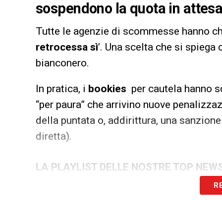
sospendono la quota in attesa
Tutte le agenzie di scommesse hanno chiu
retrocessa sì
’. Una scelta che si spiega 
bianconero.
In pratica, i
bookies
per cautela hanno so
“per paura” che arrivino nuove penalizzaz
della puntata o, addirittura, una sanzion
diretta).
LA PLAYLIST DELLE NOSTRE TOP NEW
R