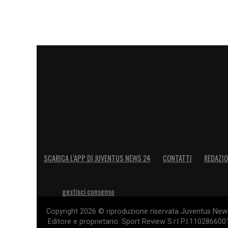
SCARICA L’APP DI JUVENTUS NEWS 24
CONTATTI
REDAZI
gestisci consenso
Copyright 2026 © riproduzione riservata Juventus News 
Editore e proprietario: Sport Review S.r.l P.I.11028660