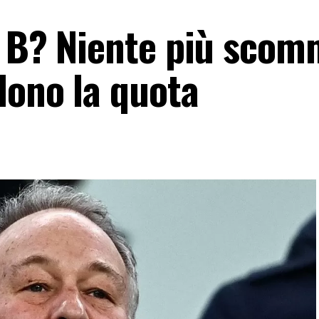
e B? Niente più scom
dono la quota