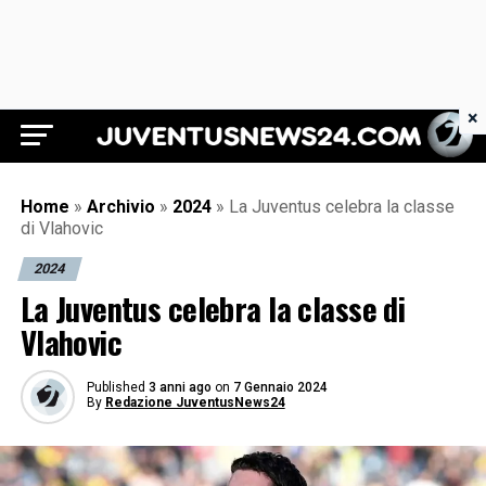
×
Juventus News 24
Home
»
Archivio
»
2024
»
La Juventus celebra la classe
di Vlahovic
2024
La Juventus celebra la classe di
Vlahovic
Published
3 anni ago
on
7 Gennaio 2024
By
Redazione JuventusNews24