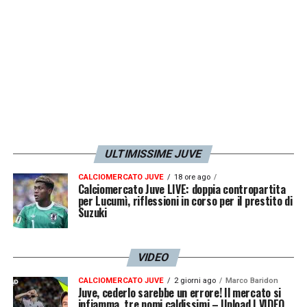
ULTIMISSIME JUVE
Un post condiviso da Juventus (@juventus)
CALCIOMERCATO JUVE
18 ore ago
Calciomercato Juve LIVE: doppia contropartita
per Lucumì, riflessioni in corso per il prestito di
Suzuki
LA PLAYLIST DELLE NOSTRE TOP NEWS
VIDEO
CALCIOMERCATO JUVE
2 giorni ago
Marco Baridon
Juve, cederlo sarebbe un errore! Il mercato si
infiamma, tre nomi caldissimi – Upload | VIDEO