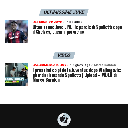
LA PLAYLIST DELLE NOSTRE TOP NEWS
ULTIMISSIME JUVE
ULTIMISSIME JUVE
2 ore ago
Ultimissime Juve LIVE: le parole di Spalletti dopo
il Chelsea, Lucumì più vicino
VIDEO
CALCIOMERCATO JUVE
4 giorni ago
Marco Baridon
I prossimi colpi della Juventus dopo Alajbegovic:
gli indizi li manda Spalletti | Upload – VIDEO di
Marco Baridon