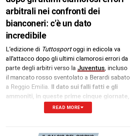
arbitrali nei confronti dei
bianconeri: c’è un dato
incredibile
L’edizione di
Tuttosport
oggi in edicola va
all’attacco dopo gli ultimi clamorosi errori da
parte degli arbitri verso la
Juventus
, incluso
il mancato rosso sventolato a Berardi sabato
a Reggio Emilia.
Il dato sui falli fatti e gli
ammoniti, in queste prime cinque giornate,
ha dell’incredibile.
READ MORE
Il rapporto falli/ammonizioni tocca vette
altissime, tanto è vero che a fronte di 60 falli