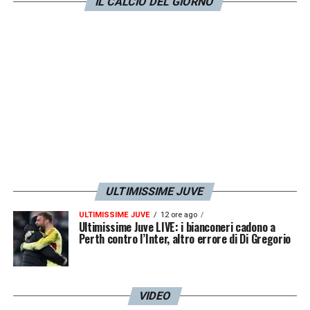
IL CALCIO DEL GIORNO
commessi sono stati dati
ben 15 gialli
all’indirizzo di un calciatore bianconero.
Il
rapporto più sballatto e clamoroso è quello
contro la Lazio, con 5 sanzionati a fronte di
13 falli commessi. La squadra di Allegri è
inevitabilmente
in testa a questa speciale
classifica
in compagnia della Salernitana,
con una media di 3,9 cartellini a partita.
ULTIMISSIME JUVE
LA PLAYLIST DELLE NOSTRE TOP NEWS
ULTIMISSIME JUVE
12 ore ago
Ultimissime Juve LIVE: i bianconeri cadono a
Perth contro l’Inter, altro errore di Di Gregorio
VIDEO