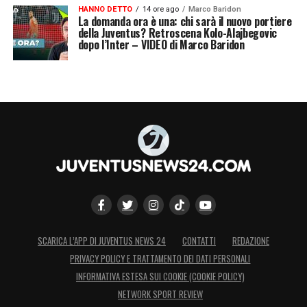
HANNO DETTO
14 ore ago
Marco Baridon
La domanda ora è una: chi sarà il nuovo portiere
della Juventus? Retroscena Kolo-Alajbegovic
dopo l’Inter – VIDEO di Marco Baridon
SCARICA L’APP DI JUVENTUS NEWS 24
CONTATTI
REDAZIONE
PRIVACY POLICY E TRATTAMENTO DEI DATI PERSONALI
INFORMATIVA ESTESA SUI COOKIE (COOKIE POLICY)
NETWORK SPORT REVIEW