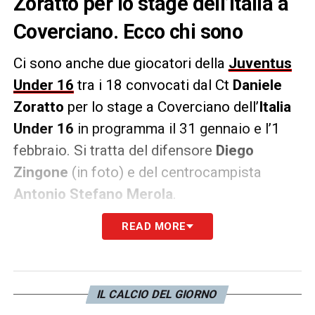
Zoratto per lo stage dell’Italia a
Coverciano. Ecco chi sono
Ci sono anche due giocatori della
Juventus
Under 16
tra i 18 convocati dal Ct
Daniele
Zoratto
per lo stage a Coverciano dell’
Italia
Under 16
in programma il 31 gennaio e l’1
febbraio. Si tratta del difensore
Diego
Zingone
(in foto) e del centrocampista
Antonio Stefano Merola
.
READ MORE
Alla fine dello stage ci sarà un’
amichevole
tra gli Azzurrini e i pari età della
rappresentativa di
Lega Pro
.
IL CALCIO DEL GIORNO