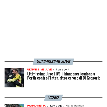
Valencia
Lipsia-Valencia (sabato 4 settembre, ore
14.15)
Marsiglia-Lipsia (sabato 4 settembre, ore
15.45)
Valencia-Marsiglia (sabato 4 settembre, ore
17.15)
ULTIMISSIME JUVE
SEMIFINALI
ULTIMISSIME JUVE
9 ore ago
Ultimissime Juve LIVE: i bianconeri cadono a
Perth contro l’Inter, altro errore di Di Gregorio
Prima Gruppo A-Seconda Gruppo B
(domenica 5 settembre, ore 11.30)
Seconda Gruppo A-Prima Gruppo B
VIDEO
(domenica 5 settembre ore 12.15)
HANNO DETTO
12 ore ago
Marco Baridon