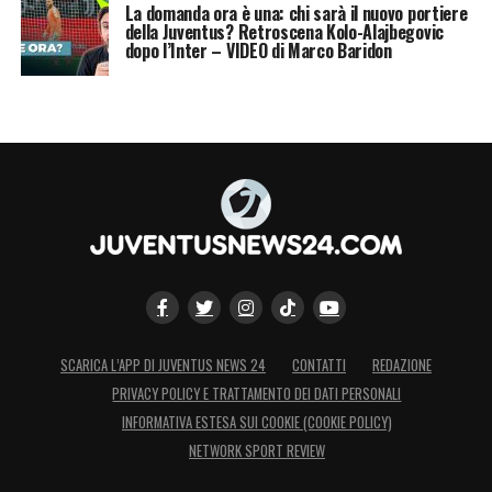
La domanda ora è una: chi sarà il nuovo portiere
della Juventus? Retroscena Kolo-Alajbegovic
FINALE
dopo l’Inter – VIDEO di Marco Baridon
3^/4^ posto (domenica 5 settembre ore
13.15)
1^/2^ posto (domenica 5 settembre ore
14.15)
LA PLAYLIST DELLE NOSTRE TOP NEWS
SCARICA L’APP DI JUVENTUS NEWS 24
CONTATTI
REDAZIONE
PRIVACY POLICY E TRATTAMENTO DEI DATI PERSONALI
INFORMATIVA ESTESA SUI COOKIE (COOKIE POLICY)
NETWORK SPORT REVIEW