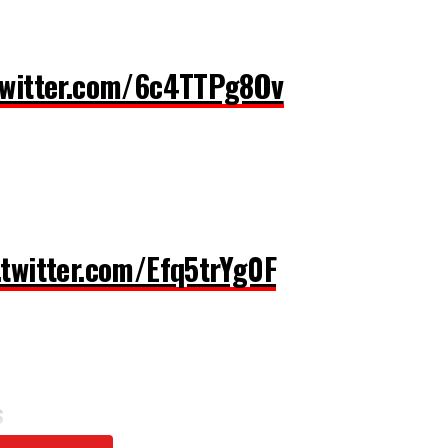
twitter.com/6c4TTPg8Ov
.twitter.com/Efq5trYg0F
S