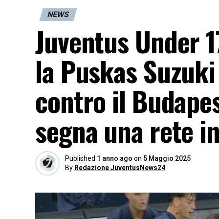
NEWS
Juventus Under 1
la Puskas Suzuki 
contro il Budape
segna una rete i
Published
1 anno ago
on
5 Maggio 2025
By
Redazione JuventusNews24