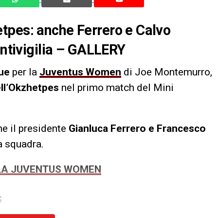
tpes: anche Ferrero e Calvo
antivigilia – GALLERY
ue
per la
Juventus Women
di Joe Montemurro,
ll’Okzhetpes
nel primo match del Mini
e il presidente
Gianluca Ferrero e Francesco
la squadra.
LLA JUVENTUS WOMEN
S