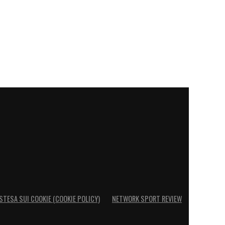
STESA SUI COOKIE (COOKIE POLICY)
NETWORK SPORT REVIEW