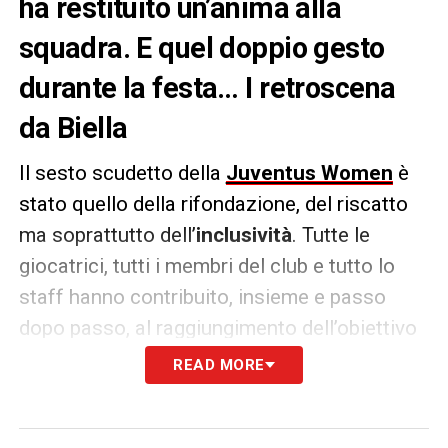
ha restituito un’anima alla
squadra. E quel doppio gesto
durante la festa… I retroscena
da Biella
Il sesto scudetto della
Juventus Women
è
stato quello della rifondazione, del riscatto
ma soprattutto dell’
inclusività
. Tutte le
giocatrici, tutti i membri del club e tutto lo
staff hanno contribuito, insieme e passo
dopo passo, al raggiungimento dell’obiettivo
comune in
Serie A femminile
. A dettare la
READ MORE
linea è stato come sempre il direttore
Stefano
Braghin
che sin dall’estate –