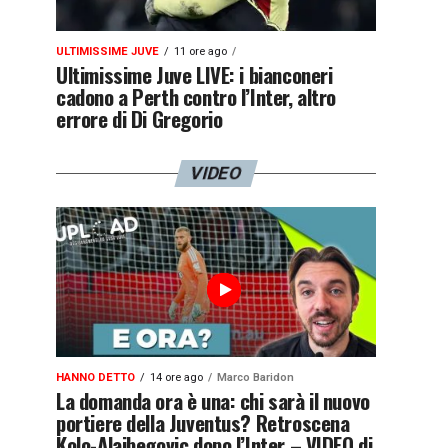
ULTIMISSIME JUVE
11 ore ago
Ultimissime Juve LIVE: i bianconeri
cadono a Perth contro l’Inter, altro
errore di Di Gregorio
VIDEO
HANNO DETTO
14 ore ago
Marco Baridon
La domanda ora è una: chi sarà il nuovo
portiere della Juventus? Retroscena
Kolo-Alajbegovic dopo l’Inter – VIDEO di