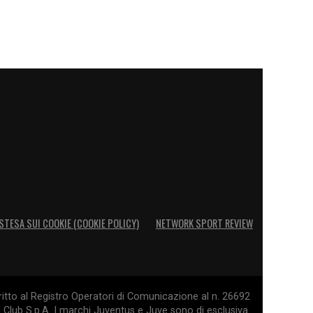
STESA SUI COOKIE (COOKIE POLICY)
NETWORK SPORT REVIEW
itto al Registro Operatori di Comunicazione al n. 26692
l Club S.p.A. I marchi Juventus e Juve sono di esclusiva