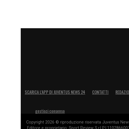
LA PLAYLIST DELLE NOSTRE TOP NEW
SCARICA L’APP DI JUVENTUS NEWS 24
CONTATTI
REDAZI
gestisci consenso
Copyright 2026 © riproduzione riservata Juventus News 
Editore e proprietario: Sport Review S.r.l P.I.11028660