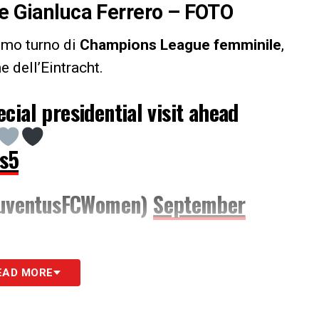
te Gianluca Ferrero – FOTO
rimo turno di
Champions League femminile
,
 dell’Eintracht.
cial presidential visit ahead
Ks5
uventusFCWomen)
September
 presidente
Gianluca Ferrero
ha voluto far
EAD MORE
, andandola a trovare prima del suo viaggio in