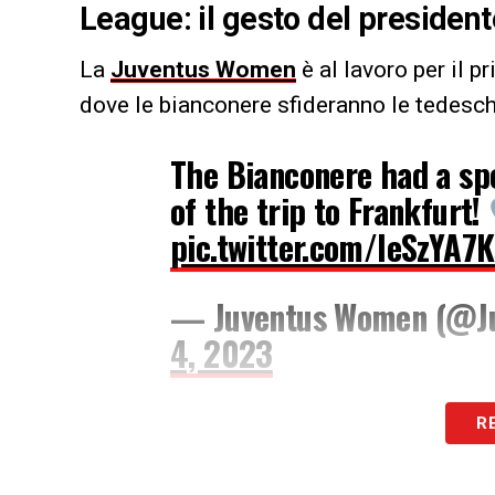
League: il gesto del presiden
La
Juventus Women
è al lavoro per il p
dove le bianconere sfideranno le tedesche
The Bianconere had a spe
of the trip to Frankfurt!
pic.twitter.com/IeSzYA7
— Juventus Women (@J
4, 2023
Un match delicatissimo e, per questo, il
R
sentire la propria vicinanza alla squadra
Germania.