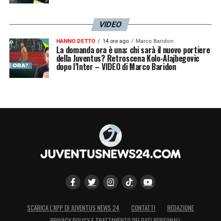
VIDEO
HANNO DETTO
14 ore ago
Marco Baridon
La domanda ora è una: chi sarà il nuovo portiere
della Juventus? Retroscena Kolo-Alajbegovic
dopo l’Inter – VIDEO di Marco Baridon
SCARICA L’APP DI JUVENTUS NEWS 24
CONTATTI
REDAZIONE
PRIVACY POLICY E TRATTAMENTO DEI DATI PERSONALI