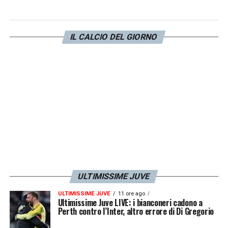
Trattasi di un appuntamento cruciale per
proseguire nel percorso europeo.
IL CALCIO DEL GIORNO
L’appuntamento della conferenza è fissato
per
lunedì 4 settembre alle ore 14.30
.
LA PLAYLIST DELLE NOSTRE TOP NEWS
ULTIMISSIME JUVE
ULTIMISSIME JUVE
11 ore ago
Ultimissime Juve LIVE: i bianconeri cadono a
Perth contro l’Inter, altro errore di Di Gregorio