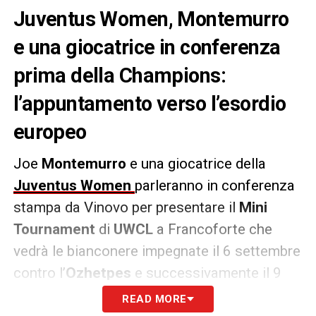
Juventus Women, Montemurro
e una giocatrice in conferenza
prima della Champions:
l’appuntamento verso l’esordio
europeo
Joe
Montemurro
e una giocatrice della
Juventus Women
parleranno in conferenza
stampa da Vinovo per presentare il
Mini
Tournament
di
UWCL
a Francoforte che
vedrà le bianconere impegnate il 6 settembre
contro l’
Ozhetpes
e successivamente il 9
settembre.
READ MORE