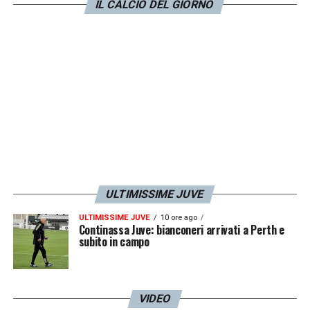
IL CALCIO DEL GIORNO
Palis, Gunnarsdottir; Bonansea, Girelli,
Beerensteyn.
All
. Montemurro
LA PLAYLIST DELLE NOSTRE TOP NEWS
ULTIMISSIME JUVE
ULTIMISSIME JUVE
10 ore ago
Continassa Juve: bianconeri arrivati a Perth e
subito in campo
VIDEO