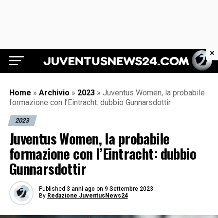
×
Juventus News 24
Home
»
Archivio
»
2023
»
Juventus Women, la probabile
formazione con l’Eintracht: dubbio Gunnarsdottir
2023
Juventus Women, la probabile
formazione con l’Eintracht: dubbio
Gunnarsdottir
Published
3 anni ago
on
9 Settembre 2023
By
Redazione JuventusNews24