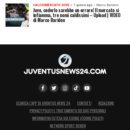
CALCIOMERCATO JUVE
1 giorno ago
Marco Baridon
Juve, cederlo sarebbe un errore! Il mercato si
infiamma, tre nomi caldissimi – Upload | VIDEO
di Marco Baridon
SCARICA L’APP DI JUVENTUS NEWS 24
CONTATTI
REDAZIONE
PRIVACY POLICY E TRATTAMENTO DEI DATI PERSONALI
INFORMATIVA ESTESA SUI COOKIE (COOKIE POLICY)
NETWORK SPORT REVIEW