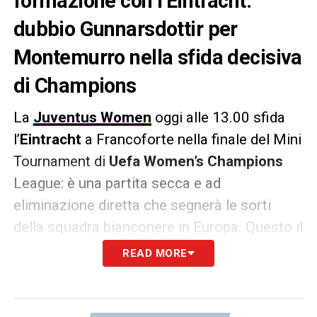
formazione con l’Eintracht:
dubbio Gunnarsdottir per
Montemurro nella sfida decisiva
di Champions
La
Juventus Women
oggi alle 13.00 sfida
l’
Eintracht
a Francoforte nella finale del Mini
Tournament di
Uefa Women’s Champions
League: è una partita secca e ad
eliminazione diretta che segnerà le sorti
della squadra bianconere in Europa. Questo il
probabile schieramento di
Montemurro
.
READ MORE
Juventus Women
(4-3-3): Peyraud-Magnin;
Gama, Salvai, Cascarino, Boattin; Caruso,