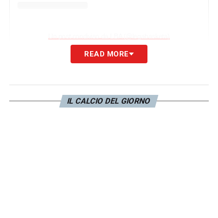
Un post condiviso da LBA (@legabasketa)
READ MORE
PAROLE –
«Con noi alla Inalpi Arena,
Lehmann e Krumbiegel, giocatrici della
Juventus Women, per un doppio scambio
IL CALCIO DEL GIORNO
maglia con Trapani e Reggiana».
LA PLAYLIST DELLE NOSTRE TOP NEWS