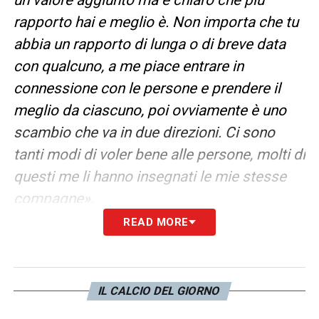
rapporto hai e meglio è. Non importa che tu
abbia un rapporto di lunga o di breve data
con qualcuno, a me piace entrare in
connessione con le persone e prendere il
meglio da ciascuno, poi ovviamente è uno
scambio che va in due direzioni. Ci sono
tanti modi di voler bene alle persone, molti di
questi me li hanno insegnati le mie stesse
compagne».
READ MORE
MOMENTO DI CUI SEI ORGOGLIOSA
–
«Più
che un momento particolare, quello che
porterò per sempre con me è una
IL CALCIO DEL GIORNO
sensazione. La sensazione di essere stata