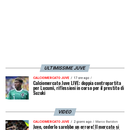
riconosciuta per ciò che ho fatto dentro e
fuori dal campo. Lo metto come prima
risposta alla prima domanda ma anche alla
seconda. Poi il momento specifico di cui
sono più orgogliosa è ovviamente l’approdo
al professionismo e tutto quello che è stato
fatto per seguire molte faccende fuori dal
campo e nelle sedi in cui si prendono certe
ULTIMISSIME JUVE
decisioni».
CALCIOMERCATO JUVE
17 ore ago
Calciomercato Juve LIVE: doppia contropartita
per Lucumì, riflessioni in corso per il prestito di
LA PLAYLIST DELLE NOSTRE TOP NEWS
Suzuki
VIDEO
CALCIOMERCATO JUVE
2 giorni ago
Marco Baridon
Juve, cederlo sarebbe un errore! Il mercato si