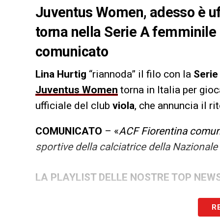
Juventus Women, adesso è uffi
torna nella Serie A femminile 
comunicato
Lina Hurtig
“riannoda” il filo con la
Serie
Juventus Women
torna in Italia per gio
ufficiale del club
viola
, che annuncia il r
COMUNICATO
– «
ACF Fiorentina comunica
sportive della calciatrice della Nazional
LA PLAYLIST DELLE NOSTRE TOP NEW
R