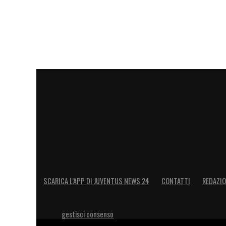
SCARICA L’APP DI JUVENTUS NEWS 24
CONTATTI
REDAZI
gestisci consenso