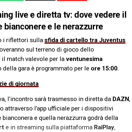
g live e diretta tv: dove vedere il
 bianconere e le nerazzurre
i riflettori sulla
sfida di cartello tra Juventus
roveranno sul terreno di gioco dello
 il match valevole per la
ventunesima
io della gara è programmato per le
ore 15:00
.
zie di giornata
va, l’incontro sarà trasmesso in diretta da
DAZN
,
ttraverso l’app ufficiale per i dispositivi
ne bianconera e quella nerazzurra godrà della
rt
e in streaming sulla piattaforma
RaiPlay
,