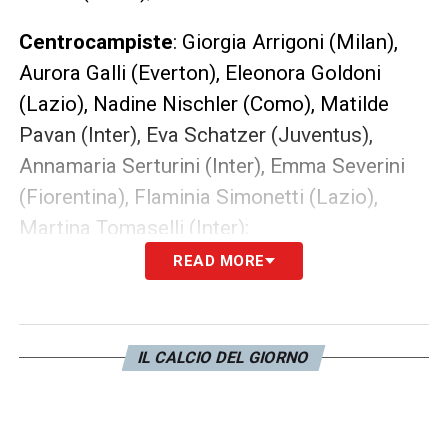
Centrocampiste
: Giorgia Arrigoni (Milan),
Aurora Galli (Everton), Eleonora Goldoni
(Lazio), Nadine Nischler (Como), Matilde
Pavan (Inter), Eva Schatzer (Juventus),
Annamaria Serturini (Inter), Emma Severini
(Fiorentina), Flaminia Simonetti (Lazio),
Martina Tomaselli (Inter);
READ MORE
Attaccanti
: Chiara Beccari (Juventus),
Barbara Bonansea (Juventus), Agnese
Bonfantini (Fiorentina), Michela Cambiaghi
IL CALCIO DEL GIORNO
(Inter), Sofia Cantore (Juventus), Cristiana
Girelli (Juventus), Margherita Monnecchi
(Eibar), Elisa Polli (Inter), Martina Piemonte