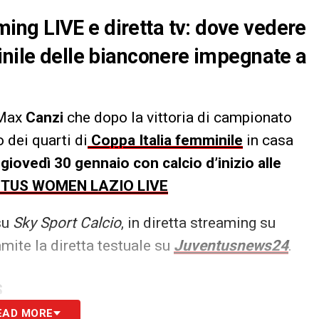
ng LIVE e diretta tv: dove vedere
inile delle bianconere impegnate a
Max
Canzi
che dopo la vittoria di campionato
o dei quarti di
Coppa Italia femminile
in casa
a
giovedì 30 gennaio con calcio d’inizio alle
NTUS WOMEN LAZIO LIVE
 su
Sky Sport Calcio
, in diretta streaming su
amite la diretta testuale su
Juventusnews24
.
S
EAD MORE