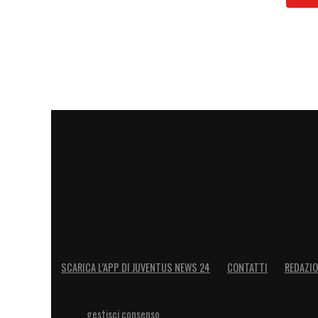
SCARICA L’APP DI JUVENTUS NEWS 24
CONTATTI
REDAZI
gestisci consenso