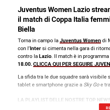
Juventus Women Lazio streami
il match di Coppa Italia femm
Biella
Torna in campo la
Juventus Women
di 
con l’
Inter
si cimenta nella gara di ritorn
contro la
Lazio
. Il match è in programm
18.00.
CLICCA QUI PER SEGUIRE JUVE
La sfida tra le due squadre sarà visibile
tablet e smartphone grazie a
Sky Go
e tr
LA PLAYLIST DELLE NOSTRE TOP NEW
R