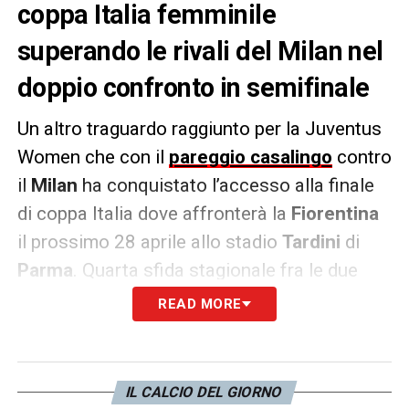
coppa Italia femminile
superando le rivali del Milan nel
doppio confronto in semifinale
Un altro traguardo raggiunto per la Juventus
Women che con il
pareggio casalingo
contro
il
Milan
ha conquistato l’accesso alla finale
di coppa Italia dove affronterà la
Fiorentina
il prossimo 28 aprile allo stadio
Tardini
di
Parma
. Quarta sfida stagionale fra le due
compagini:
due
vittorie bianconere (una in
READ MORE
casa e una in trasferta entrambe con
Bonansea
in auge), un pareggio, dolce, e una
sconfitta che mesi fa ha suonò la sveglia.
IL CALCIO DEL GIORNO