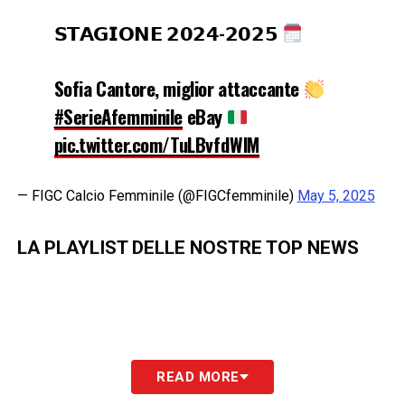
𝗦𝗧𝗔𝗚𝗜𝗢𝗡𝗘 𝟮𝟬𝟮𝟰-𝟮𝟬𝟮𝟱
Sofia Cantore, miglior attaccante
#SerieAfemminile
eBay
pic.twitter.com/TuLBvfdWlM
— FIGC Calcio Femminile (@FIGCfemminile)
May 5, 2025
LA PLAYLIST DELLE NOSTRE TOP NEWS
READ MORE