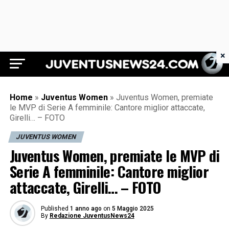
×
Juventus News 24
Home
»
Juventus Women
»
Juventus Women, premiate
le MVP di Serie A femminile: Cantore miglior attaccate,
Girelli… – FOTO
JUVENTUS WOMEN
Juventus Women, premiate le MVP di
Serie A femminile: Cantore miglior
attaccate, Girelli… – FOTO
Published
1 anno ago
on
5 Maggio 2025
By
Redazione JuventusNews24