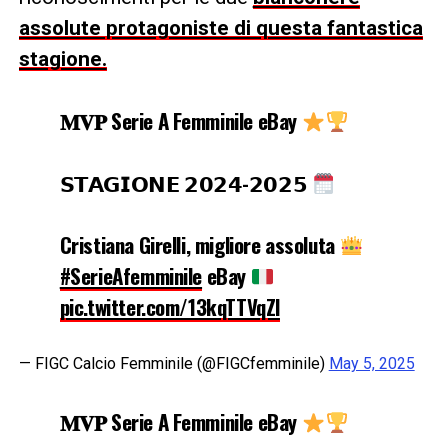
assolute protagoniste di questa fantastica
stagione.
𝐌𝐕𝐏 Serie A Femminile eBay
𝗦𝗧𝗔𝗚𝗜𝗢𝗡𝗘 𝟮𝟬𝟮𝟰-𝟮𝟬𝟮𝟱
Cristiana Girelli, migliore assoluta
#SerieAfemminile
eBay
pic.twitter.com/13kqTTVqZl
— FIGC Calcio Femminile (@FIGCfemminile)
May 5, 2025
𝐌𝐕𝐏 Serie A Femminile eBay