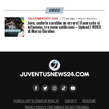
VIDEO
CALCIOMERCATO JUVE
17 ore ago
Marco Baridon
Juve, cederlo sarebbe un errore! Il mercato si
infiamma, tre nomi caldissimi – Upload | VIDEO
di Marco Baridon
SCARICA L’APP DI JUVENTUS NEWS 24
CONTATTI
REDAZIONE
PRIVACY POLICY E TRATTAMENTO DEI DATI PERSONALI