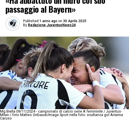
«Ha abbattuto un muro col suo
passaggio al Bayern»
Published
1 anno ago
on
30 Aprile 2025
By
Redazione JuventusNews24
Mg Biella 09/11/2024 - campionato di calcio serie A femminile / Juventus-
Milan / foto Matteo Gribaudi/Image Sport nella foto: esultanza gol Arianna
Caruso