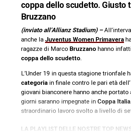
coppa dello scudetto. Giusto t
Bruzzano
(inviato all’Allianz Stadium) –
All’interv
anche la
Juventus Women Primavera
ha
ragazze di Marco
Bruzzano
hanno infatt
coppa dello scudetto
.
L’Under 19 in questa stagione trionfale 
categoria
in finale contro le pari età del
giovani bianconere hanno anche portato 
giorni saranno impegnate in
Coppa Italia
straordinario lavoro svolto a livello di s
LA PLAYLIST DELLE NOSTRE TOP NEW