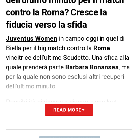
contro la Roma? Cresce la
fiducia verso la sfida
Juventus Women
in campo oggi in quel di
Biella per il big match contro la
Roma
vincitrice dell’ultimo Scudetto. Una sfida alla
quale prenderà parte
Barbara Bonansea
, ma
per la quale non sono esclusi altri recuperi
dell’ultimo minuto.
Possibilità di riavere a disposizione last
READ MORE
minute
Peyraud-Magnin, Cantore e Garbino
,
mentre sono da considerare fuori causa
sia
Gunnarsdottir che Cafferata.