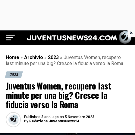
×
Juventus News 24
Home
»
Archivio
»
2023
»
Juventus Women, recupero
last minute per una big? Cresce la fiducia verso la Roma
2023
Juventus Women, recupero last
minute per una big? Cresce la
fiducia verso la Roma
Published
3 anni ago
on
5 Novembre 2023
By
Redazione JuventusNews24