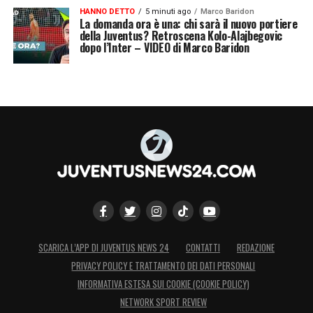
HANNO DETTO
5 minuti ago
Marco Baridon
La domanda ora è una: chi sarà il nuovo portiere
della Juventus? Retroscena Kolo-Alajbegovic
dopo l’Inter – VIDEO di Marco Baridon
SCARICA L’APP DI JUVENTUS NEWS 24
CONTATTI
REDAZIONE
PRIVACY POLICY E TRATTAMENTO DEI DATI PERSONALI
INFORMATIVA ESTESA SUI COOKIE (COOKIE POLICY)
NETWORK SPORT REVIEW