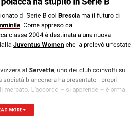
 polacca ha stupito in Serie B
ionato di Serie B col
Brescia
ma il futuro di
mminile
. Come appreso da
cca classe 2004 è destinata a una nuova
dalla
Juventus Women
che la prelevò un’estate
Svizzera al
Servette
, uno dei club coinvolti su
la società bianconera ha presentato i propri
i di mercato. L’accordo – si apprende – è ormai
EAD MORE
S