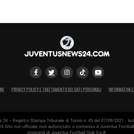
ONE
PRIVACY POLICY E TRATTAMENTO DEI DATI PERSONALI
INFORMATIVA E
24 – Registro Stampa Tribunale di Torino n. 45 del 07/09/2021 - Iscr
014 Sito non ufficiale, non autorizzato o connesso a Juventus Footbal
proprietà di Juventus Football Club S.p.A.