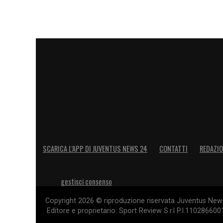
SCARICA L’APP DI JUVENTUS NEWS 24
CONTATTI
REDAZI
gestisci consenso
Copyright 2026 © riproduzione riservata Juventus News 
Editore e proprietario: Sport Review S.r.l P.I.11028660