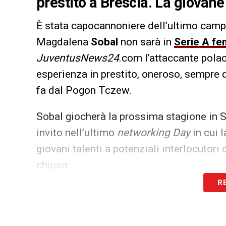
prestito a Brescia. La giovane
È stata capocannoniere dell’ultimo camp
Magdalena
Sobal
non sarà in
Serie A fe
JuventusNews24
.com l’attaccante pola
esperienza in prestito, oneroso, sempre 
fa dal Pogon Tczew.
Sobal giocherà la prossima stagione in 
invito nell’ultimo
networking Day
in cui 
giovani talenti a potenziali interlocutor
chiuso.
R
LA PLAYLIST DELLE NOSTRE TOP NEW