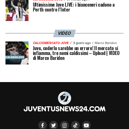
Non abbiamo tempo per analizzare quanto
Ultimissime Juve LIVE: i bianconeri cadono a
Perth contro l’Inter
successo oggi
».
LA PLAYLIST DELLE NOSTRE TOP NEWS
VIDEO
CALCIOMERCATO JUVE
3 giorni ago
Marco Baridon
Juve, cederlo sarebbe un errore! Il mercato si
infiamma, tre nomi caldissimi – Upload | VIDEO
di Marco Baridon