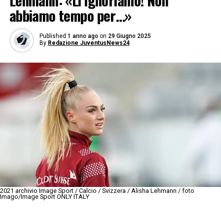
Lehmann: «Li ignoriamo! Non
abbiamo tempo per…»
Published
1 anno ago
on
29 Giugno 2025
By
Redazione JuventusNews24
2021 archivio Image Sport / Calcio / Svizzera / Alisha Lehmann / foto
Imago/Image Sport ONLY ITALY